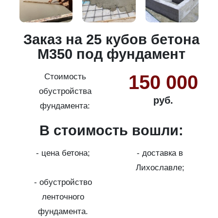
и
Заказ на 25 кубов бетона
М350 под фундамент
150 000
Стоимость
обустройства
руб.
фундамента:
В стоимость вошли:
с
на
- цена бетона;
- доставка в
Лихославле;
- обустройство
ленточного
фундамента.