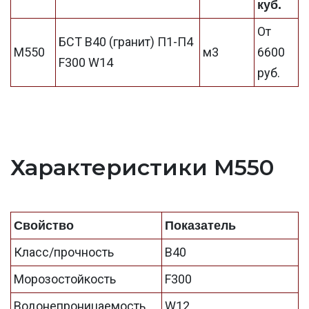
куб.
От
БСТ В40 (гранит) П1-П4
М550
м3
6600
F300 W14
руб.
Характеристики М550
Свойство
Показатель
Класс/прочность
B40
Морозостойкость
F300
Водонепроницаемость
W12